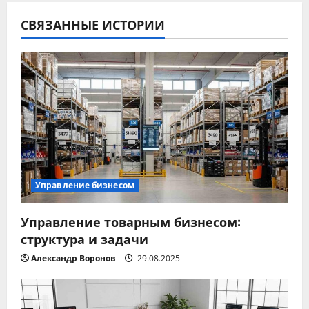
а
ц
СВЯЗАННЫЕ ИСТОРИИ
и
я
п
о
з
Управление бизнесом
а
Управление товарным бизнесом:
п
структура и задачи
и
Александр Воронов
29.08.2025
с