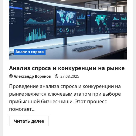
товары:
основные
методы
Анализ спроса
Анализ спроса и конкуренции на рынке
Александр Воронов
27.08.2025
Проведение анализа спроса и конкуренции на
рынке является ключевым этапом при выборе
прибыльной бизнес-ниши. Этот процесс
помогает...
Прочитать
Читать далее
больше
о
Анализ