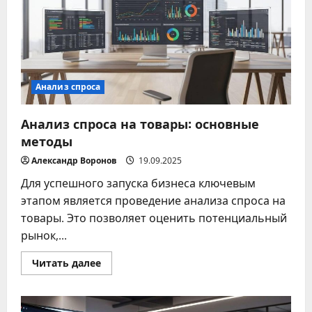
Анализ спроса
Анализ спроса на товары: основные
методы
Александр Воронов
19.09.2025
Для успешного запуска бизнеса ключевым
этапом является проведение анализа спроса на
товары. Это позволяет оценить потенциальный
рынок,...
Прочитать
Читать далее
больше
о
Анализ
спроса
на