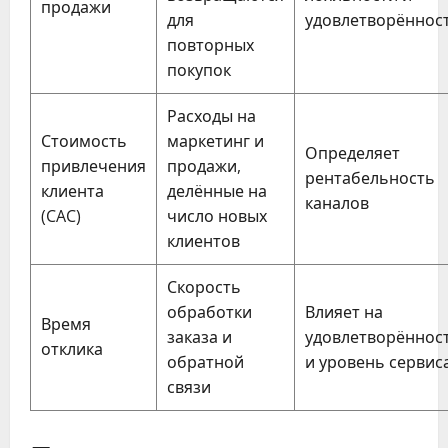
продажи
для
удовлетворённос
повторных
покупок
Расходы на
Стоимость
маркетинг и
Определяет
привлечения
продажи,
рентабельность
клиента
делённые на
каналов
(CAC)
число новых
клиентов
Скорость
обработки
Влияет на
Время
заказа и
удовлетворённос
отклика
обратной
и уровень сервис
связи