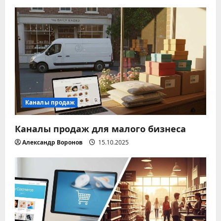
ц
и
я
п
о
з
Каналы продаж
а
Каналы продаж для малого бизнеса
п
Александр Воронов
15.10.2025
и
с
я