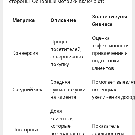
стороны. Основные метрики включают:
Значение для
Метрика
Описание
бизнеса
Оценка
Процент
эффективности
посетителей,
Конверсия
привлечения и
совершивших
подготовки
покупку
клиентов
Средняя
Помогает выявля
Средний чек
сумма покупки
потенциал
на клиента
увеличения дохо
Доля
клиентов,
которые
Показатель
Повторные
возвращаются
лояльности и