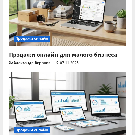
я
п
о
з
Продажи онлайн
а
Продажи онлайн для малого бизнеса
п
Александр Воронов
07.11.2025
и
с
я
м
Продажи онлайн