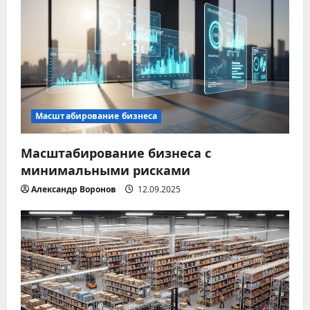
и
я
п
о
з
Масштабирование бизнеса
а
Масштабирование бизнеса с
минимальными рисками
п
Александр Воронов
12.09.2025
и
с
я
м