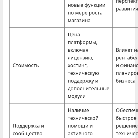
перспект
новые функции
развити
по мере роста
магазина
Цена
платформы,
включая
Влияет н
лицензию,
рентабе
Стоимость
хостинг,
и финан
техническую
планиро
поддержку и
бизнеса
дополнительные
модули
Наличие
Обеспеч
технической
быстрое
Поддержка и
помощи и
решение
сообщество
активного
техничес