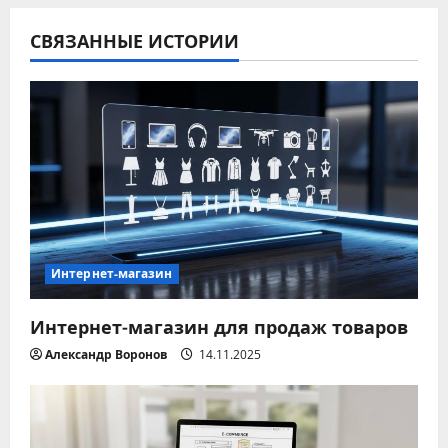
а
СВЯЗАННЫЕ ИСТОРИИ
ц
и
я
п
о
з
Интернет-магазин
а
Интернет-магазин для продаж товаров
п
Александр Воронов
14.11.2025
и