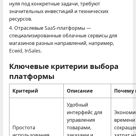
нуля под конкретные задачи, требуют
значительных инвестиций и технических
ресурсов.
Отраслевые SaaS-платформы —
специализированные облачные сервисы для
магазинов разных направлений, например,
Ecwid, InSales.
Ключевые критерии выбора
платформы
Критерий
Описание
Почему
Удобный
интерфейс для
Экономи
управления
времени
Простота
товарами,
сокраще
использования
заказами и
затрат н