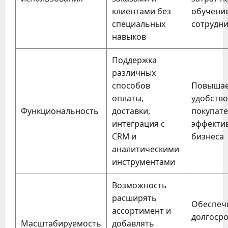
клиентами без
обучени
специальных
сотрудн
навыков
Поддержка
различных
способов
Повыша
оплаты,
удобство
Функциональность
доставки,
покупате
интеграция с
эффекти
CRM и
бизнеса
аналитическими
инструментами
Возможность
расширять
Обеспеч
ассортимент и
долгоср
Масштабируемость
добавлять