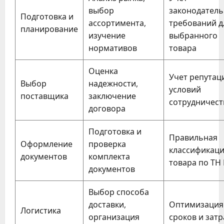
выбор
законодател
Подготовка и
ассортимента,
требований д
планирование
изучение
выбранного
нормативов
товара
Оценка
Учет репутац
Выбор
надежности,
условий
поставщика
заключение
сотрудничест
договора
Подготовка и
Правильная
Оформление
проверка
классификац
документов
комплекта
товара по ТН
документов
Выбор способа
доставки,
Оптимизация
Логистика
организация
сроков и затр