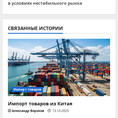
в условиях нестабильного рынка
г
а
ц
СВЯЗАННЫЕ ИСТОРИИ
и
я
п
о
з
Импорт товаров
а
Импорт товаров из Китая
п
Александр Воронов
13.10.2025