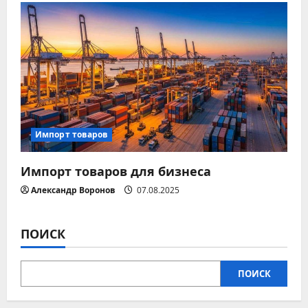
и
с
я
м
Импорт товаров
Импорт товаров для бизнеса
Александр Воронов
07.08.2025
ПОИСК
ПОИСК