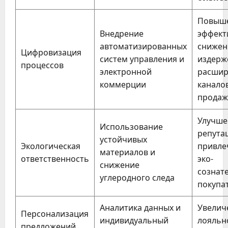
Повыш
Внедрение
эффект
автоматизированных
снижен
Цифровизация
систем управления и
издерж
процессов
электронной
расшир
коммерции
канало
продаж
Улучше
Использование
репута
устойчивых
Экологическая
привле
материалов и
ответственность
эко-
снижение
сознат
углеродного следа
покупа
Аналитика данных и
Увелич
Персонализация
индивидуальный
лояльн
предложений