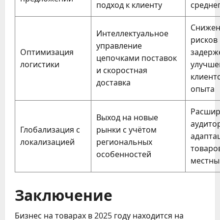
подход к клиенту
средне
Снижен
Интеллектуальное
рисков
управление
Оптимизация
задерж
цепочками поставок
логистики
улучше
и скоростная
клиент
доставка
опыта
Расшир
Выход на новые
аудито
Глобализация с
рынки с учётом
адапта
локализацией
региональных
товаро
особенностей
местны
Заключение
Бизнес на товарах в 2025 году находится на