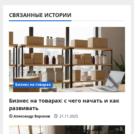
а
СВЯЗАННЫЕ ИСТОРИИ
ц
и
я
п
о
з
Бизнес на товарах
а
Бизнес на товарах: с чего начать и как
развивать
п
Александр Воронов
21.11.2025
и